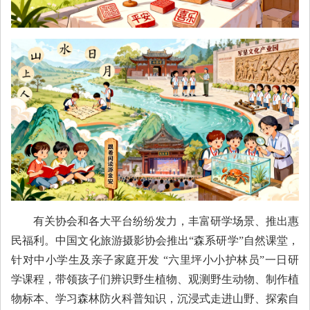
有关协会和各大平台纷纷发力，丰富研学场景、推出惠
民福利。中国文化旅游摄影协会推出“森系研学”自然课堂，
针对中小学生及亲子家庭开发 “六里坪小小护林员”一日研
学课程，带领孩子们辨识野生植物、观测野生动物、制作植
物标本、学习森林防火科普知识，沉浸式走进山野、探索自