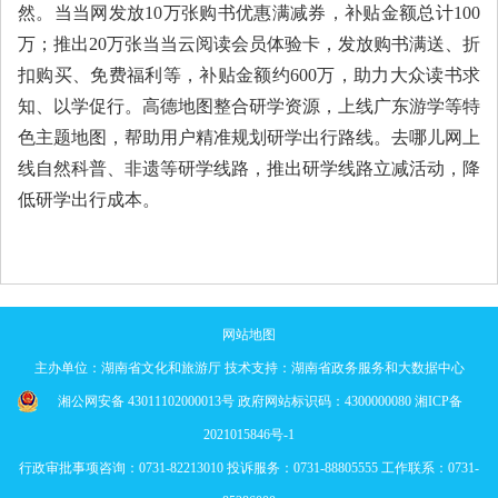
然。当当网发放10万张购书优惠满减券，补贴金额总计100
万；推出20万张当当云阅读会员体验卡，发放购书满送、折
扣购买、免费福利等，补贴金额约600万，助力大众读书求
知、以学促行。高德地图整合研学资源，上线广东游学等特
色主题地图，帮助用户精准规划研学出行路线。去哪儿网上
线自然科普、非遗等研学线路，推出研学线路立减活动，降
低研学出行成本。
网站地图
主办单位：湖南省文化和旅游厅 技术支持：湖南省政务服务和大数据中心
湘公网安备 43011102000013号
政府网站标识码：4300000080
湘ICP备
2021015846号-1
行政审批事项咨询：0731-82213010 投诉服务：0731-88805555 工作联系：0731-